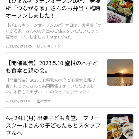
【ぴょんキッチンオープンDAY】 居場
所「つながる家」さんのお弁当・臨時
オープンしました！
【ぴょんキッチンオープンDAY】本日は、居場所「つ
ながる家」さんのお弁当のご注文をいただいたので
臨時オープンしました！https://m.f...
2023/05/19 11:05
ぴょんキッチン
【開催報告】2023.5.10 蜜柑の木子ど
も食堂と親の会。
【開催報告】2023.5.10蜜柑の木子ども食堂と親の
会。にじっこさんと共同開催させていただきまし
た。本日もミモザホールのシェアキッチンにて...
2023/05/19 11:01
蜜柑の木
4月24日(月) 出張子ども食堂。 フリー
スクールさんの子どもたちとスタッフ
さんへ