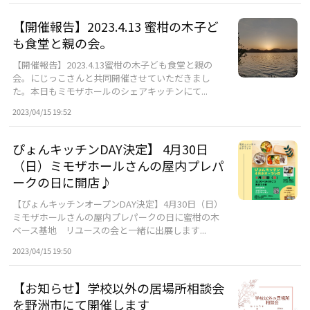
【開催報告】2023.4.13 蜜柑の木子ど
も食堂と親の会。
【開催報告】2023.4.13蜜柑の木子ども食堂と親の
会。にじっこさんと共同開催させていただきまし
た。本日もミモザホールのシェアキッチンにて...
2023/04/15 19:52
ぴょんキッチンDAY決定】 4月30日
（日）ミモザホールさんの屋内プレパ
ークの日に開店♪
【ぴょんキッチンオープンDAY決定】4月30日（日）
ミモザホールさんの屋内プレパークの日に蜜柑の木
ベース基地 リユースの会と一緒に出展します...
2023/04/15 19:50
【お知らせ】学校以外の居場所相談会
を野洲市にて開催します