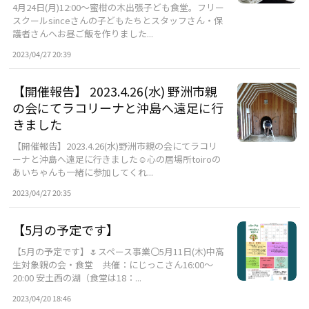
4月24日(月)12:00～蜜柑の木出張子ども食堂。フリー
スクールsinceさんの子どもたちとスタッフさん・保
護者さんへお昼ご飯を作りました...
2023/04/27 20:39
【開催報告】 2023.4.26(水) 野洲市親
の会にてラコリーナと沖島へ遠足に行
きました
【開催報告】2023.4.26(水)野洲市親の会にてラコリ
ーナと沖島へ遠足に行きました☺心の居場所toiroの
あいちゃんも一緒に参加してくれ...
2023/04/27 20:35
【5月の予定です】
【5月の予定です】🌷スペース事業〇5月11日(木)中高
生対象親の会・食堂 共催：にじっこさん16:00～
20:00 安土西の湖（食堂は18：...
2023/04/20 18:46