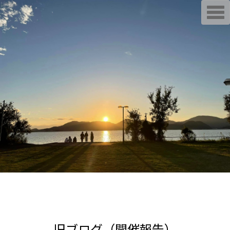
T
o
g
g
l
e
n
a
v
i
g
a
t
i
o
n
旧ブログ（開催報告）