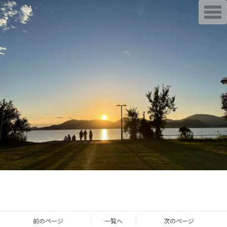
T
o
g
g
l
e
n
a
v
i
g
a
t
i
o
n
前のページ
一覧へ
次のページ